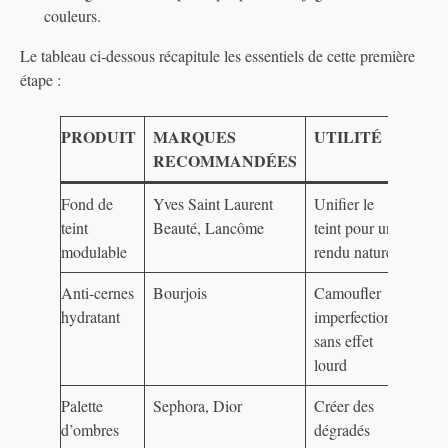
couleurs.
Le tableau ci-dessous récapitule les essentiels de cette première
étape :
PRODUIT
MARQUES
UTILITÉ
RECOMMANDÉES
Fond de
Yves Saint Laurent
Unifier le
teint
Beauté, Lancôme
teint pour un
modulable
rendu naturel
Anti-cernes
Bourjois
Camoufler
hydratant
imperfections
sans effet
lourd
Palette
Sephora, Dior
Créer des
d’ombres
dégradés