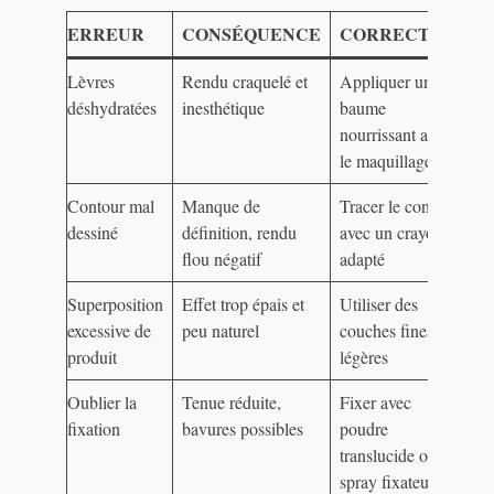
ERREUR
CONSÉQUENCE
CORRECTION
Lèvres
Rendu craquelé et
Appliquer un
déshydratées
inesthétique
baume
nourrissant avant
le maquillage
Contour mal
Manque de
Tracer le contour
dessiné
définition, rendu
avec un crayon
flou négatif
adapté
Superposition
Effet trop épais et
Utiliser des
excessive de
peu naturel
couches fines et
produit
légères
Oublier la
Tenue réduite,
Fixer avec
fixation
bavures possibles
poudre
translucide ou
spray fixateur