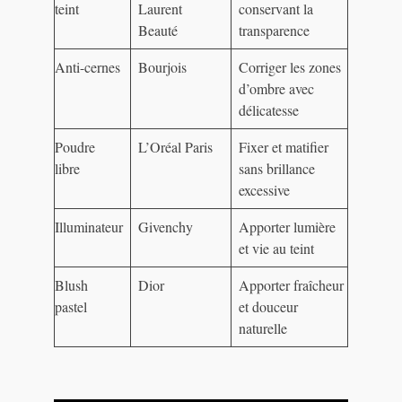
teint
Laurent
conservant la
Beauté
transparence
Anti-cernes
Bourjois
Corriger les zones
d’ombre avec
délicatesse
Poudre
L’Oréal Paris
Fixer et matifier
libre
sans brillance
excessive
Illuminateur
Givenchy
Apporter lumière
et vie au teint
Blush
Dior
Apporter fraîcheur
pastel
et douceur
naturelle