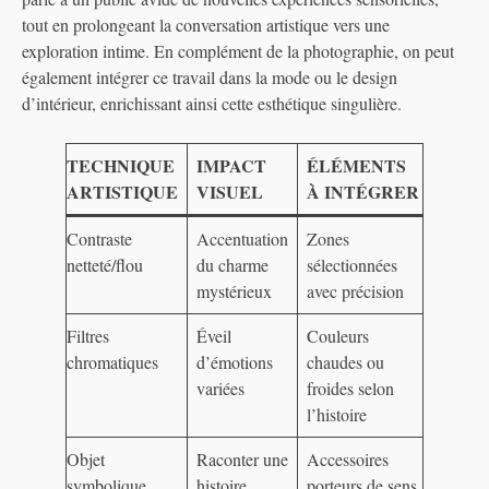
tout en prolongeant la conversation artistique vers une
exploration intime. En complément de la photographie, on peut
également intégrer ce travail dans la mode ou le design
d’intérieur, enrichissant ainsi cette esthétique singulière.
TECHNIQUE
IMPACT
ÉLÉMENTS
ARTISTIQUE
VISUEL
À INTÉGRER
Contraste
Accentuation
Zones
netteté/flou
du charme
sélectionnées
mystérieux
avec précision
Filtres
Éveil
Couleurs
chromatiques
d’émotions
chaudes ou
variées
froides selon
l’histoire
Objet
Raconter une
Accessoires
symbolique
histoire
porteurs de sens