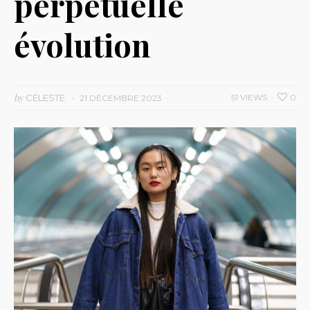
perpétuelle
évolution
by
CÉLESTE
51 VIEWS
0
21 DÉCEMBRE 2023