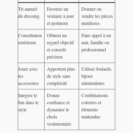
Tri annuel
Favorise un
Donner ou
du dressing
vestiaire à jour
vendre les pièces
et pertinent
inutilisées
Consultation
Obtient un
Faire appel à un
extérieure
regard objectif
ami, famille ou
et conseils
professionnel
précieux
Jouer avec
Apportent plus
Utiliser foulards,
les
de style sans
bijoux
accessoires
complexité
minimalistes
Intégrer le
Donne
Combinaisons
fun dans le
confiance et
colorées et
style
dynamise le
éléments
choix
inattendus
vestimentaire