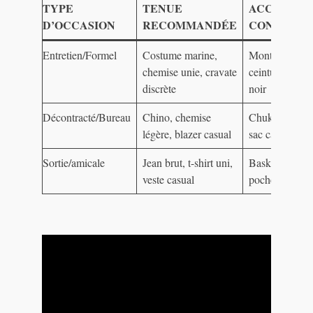
TYPE
TENUE
ACCESSOI
D’OCCASION
RECOMMANDÉE
CONSEILL
Entretien/Formel
Costume marine,
Montre élégan
chemise unie, cravate
ceinture en cui
discrète
noir
Décontracté/Bureau
Chino, chemise
Chukka boots,
légère, blazer casual
sac cartable
Sortie/amicale
Jean brut, t-shirt uni,
Baskets blanc
veste casual
pochettes simp