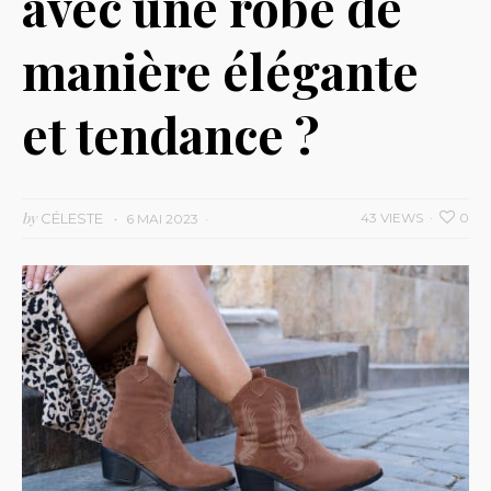
avec une robe de
manière élégante
et tendance ?
by
CÉLESTE
43 VIEWS
0
6 MAI 2023