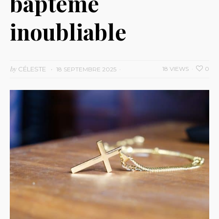
baptême
inoubliable
by
CÉLESTE
18 VIEWS
0
18 SEPTEMBRE 2025