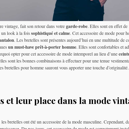
garde-robe
ire vintage, fait son retour dans votre
. Elles sont en effet d
sophistiqué et calme
 un look à la fois
. Cet accessoire de mode pour h
pantalon
. Les bretelles sont présentes aujourd’hui en une multitude de c
un must-have prêt-à-porter homme
enues
. Elles sont confortables et a
ceint
urquoi opter pour cet accessoire de mode intemporel au lieu d’une
quelles sont les bonnes combinaisons à effectuer pour une tenue vestiment
les bretelles pour homme sauront vous apporter une touche d’originalité.
es et leur place dans la mode vin
 les bretelles ont été un accessoire de la mode masculine. Cependant, d
enaissance. De nos jours, cet accessoire de mode est correctement insta