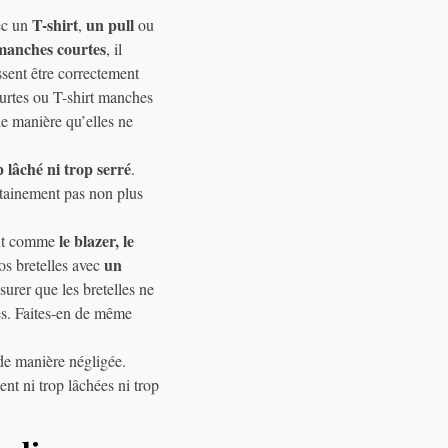
T-shirt
un pull
vec un
,
ou
manches courtes
, il
ssent être correctement
ourtes ou T-shirt manches
le manière qu’elles ne
p lâché ni trop serré
.
rtainement pas non plus
le blazer, le
tout comme
un
vos bretelles avec
surer que les bretelles ne
es. Faites-en de même
 de manière négligée.
ient ni trop lâchées ni trop