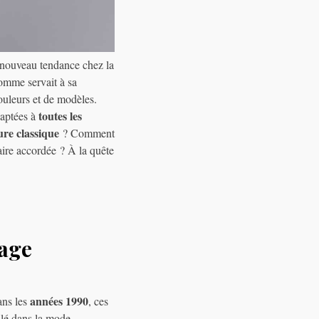
e nouveau tendance chez la
omme servait à sa
ouleurs et de modèles.
toutes les
daptées à
ure classique
? Comment
aire accordée ? À la quête
tage
années 1990
ans les
, ces
llé dans la mode