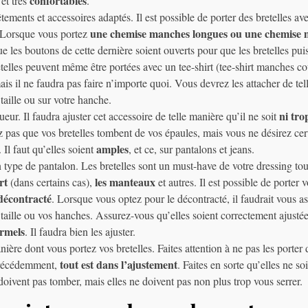
confortables
et très
.
tements et accessoires adaptés. Il est possible de porter des bretelles a
une chemise manches longues ou une chemise 
 Lorsque vous portez
e les boutons de cette dernière soient ouverts pour que les bretelles pui
etelles peuvent même être portées avec un tee-shirt (tee-shirt manches c
is il ne faudra pas faire n’importe quoi. Vous devrez les attacher de tel
taille ou sur votre hanche.
ni tro
eur. Il faudra ajuster cet accessoire de telle manière qu’il ne soit
z pas que vos bretelles tombent de vos épaules, mais vous ne désirez ce
amples
 Il faut qu’elles soient
, et ce, sur pantalons et jeans.
n type de pantalon. Les bretelles sont un must-have de votre dressing 
rt
les manteaux
(dans certains cas),
et autres. Il est possible de porter 
décontracté
. Lorsque vous optez pour le décontracté, il faudrait vous as
 taille ou vos hanches. Assurez-vous qu’elles soient correctement ajusté
ormels
. Il faudra bien les ajuster.
anière dont vous portez vos bretelles. Faites attention à ne pas les porter
tout est dans l’ajustement
récédemment,
. Faites en sorte qu’elles ne so
 doivent pas tomber, mais elles ne doivent pas non plus trop vous serrer.