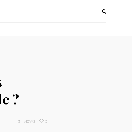
s
e ?
34 VIEWS
0