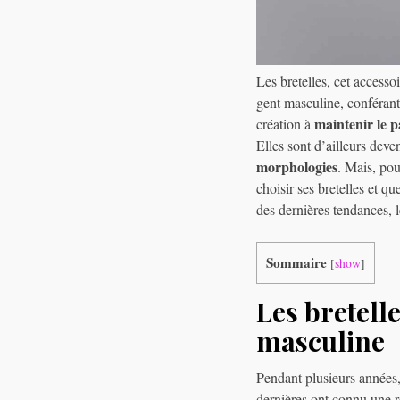
Les bretelles, cet accesso
gent masculine, conférant
maintenir le 
création à
Elles sont d’ailleurs dev
morphologies
. Mais, po
choisir ses bretelles et 
des dernières tendances, 
Sommaire
[
show
]
Les bretell
masculine
Pendant plusieurs années,
dernières ont connu une r