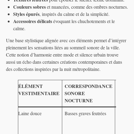
Couleurs sobres
et nuancées, comme des ombres nocturnes.
Styles épurés
, inspirés du calme et de la simplicité.
Accessoires délicats
évoquant les chuchotements et le
calme.
Une base stylistique alignée avec ces éléments permet d’intégrer
pleinement les sensations liées au sommeil sonore de la ville.
Cette notion d’harmonie entre mode et silence urbain trouve
aussi un écho dans certaines créations contemporaines et dans
des collections inspirées par la nuit métropolitaine.
ÉLÉMENT
CORRESPONDANCE
EFFET
VESTIMENTAIRE
SONORE
SENSO
NOCTURNE
Laine douce
Basses graves feutrées
Sensatio
chaleur 
confort