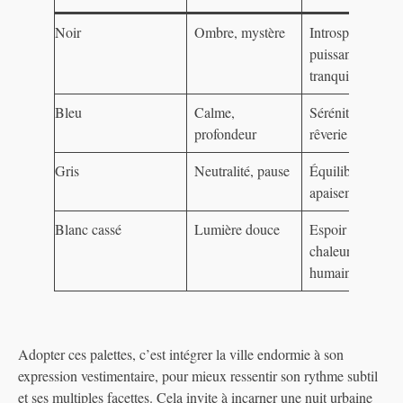
Noir
Ombre, mystère
Introspection,
puissance
tranquille
Bleu
Calme,
Sérénité et
profondeur
rêverie
Gris
Neutralité, pause
Équilibre et
apaisement
Blanc cassé
Lumière douce
Espoir et
chaleur
humaine
Adopter ces palettes, c’est intégrer la ville endormie à son
expression vestimentaire, pour mieux ressentir son rythme subtil
et ses multiples facettes. Cela invite à incarner une nuit urbaine