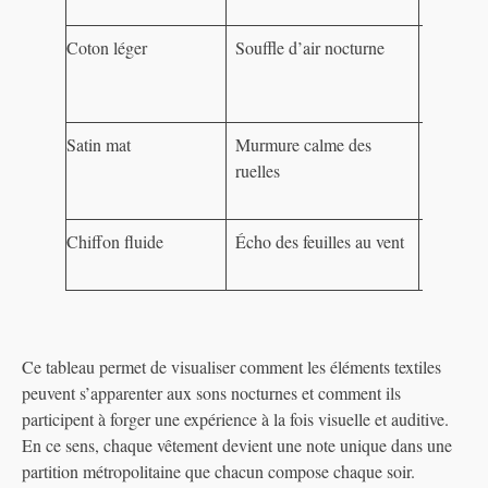
rassuran
Coton léger
Souffle d’air nocturne
Liberté,
fluidité 
mouvem
Satin mat
Murmure calme des
Éléganc
ruelles
discrète 
sensuell
Chiffon fluide
Écho des feuilles au vent
Légèreté
intempor
Ce tableau permet de visualiser comment les éléments textiles
peuvent s’apparenter aux sons nocturnes et comment ils
participent à forger une expérience à la fois visuelle et auditive.
En ce sens, chaque vêtement devient une note unique dans une
partition métropolitaine que chacun compose chaque soir.